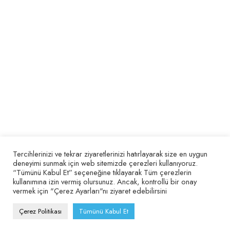
Yasal Gereklilikler
Ürünler
Takip Et
©Teminat Yayıncılık. Tüm Hakları Saklıdır. Smokin Ajans
Tercihlerinizi ve tekrar ziyaretlerinizi hatırlayarak size en uygun
deneyimi sunmak için web sitemizde çerezleri kullanıyoruz.
“Tümünü Kabul Et” seçeneğine tıklayarak Tüm çerezlerin
kullanımına izin vermiş olursunuz. Ancak, kontrollü bir onay
vermek için "Çerez Ayarları"nı ziyaret edebilirsini
Çerez Politikası
Tümünü Kabul Et
Mağaza
İstek Listesi
Anasayfa