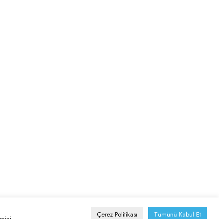
Instagram
Çerez Politikası
Tümünü Kabul Et
sini