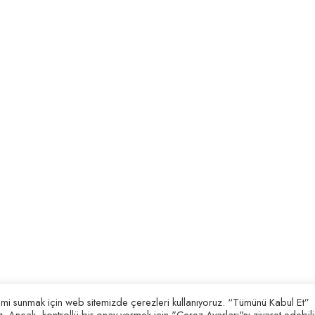
Kamu Yönetimi
₺
1.000,00
₺
850,00
KISSADAN MUHASEBE
ları
KONU ANLATIMI
₺
450,00
₺
350,00
 Sözleşmesi
TEMİNAT DEVLETLER
GENEL VE DEVLETLER
ÖZEL HUKUKU KONU ANLATIMI
VE ÇÖZÜMLÜ SORU BANKASI
₺
600,00
₺
300,00
neyimi sunmak için web sitemizde çerezleri kullanıyoruz. “Tümünü Kabul Et”
. Ancak, kontrollü bir onay vermek için "Çerez Ayarları"nı ziyaret edebilir